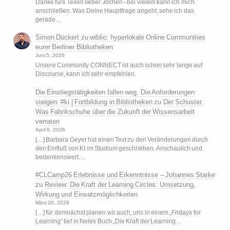
Danke fürs Teilen lieber Jochen - bei vielem kann ich mich
anschließen. Was Deine Hauptfrage angeht, sehe ich das
gerade…
Simon Dückert
zu
wiblio: hyperlokale Online Communities
eurer Berliner Bibliotheken
Juni 5, 2026
Unsere Community CONNECT ist auch schon sehr lange auf
Discourse, kann ich sehr empfehlen.
Die Einstiegstätigkeiten fallen weg. Die Anforderungen
steigen. #ki | Fortbildung in Bibliotheken
zu
Der Schuster.
Was Fabrikschuhe über die Zukunft der Wissensarbeit
verraten
April 9, 2026
[…] Barbara Geyer hat einen Text zu den Veränderungen durch
den Einfluß von KI im Studium geschrieben. Anschaulich und
bedenkenswert.…
#CLCamp26 Erlebnisse und Erkenntnisse – Johannes Starke
zu
Review: Die Kraft der Learning Circles: Umsetzung,
Wirkung und Einsatzmöglichkeiten
März 26, 2026
[…] für demnächst planen wir auch, uns in einem „Fridays for
Learning“ tief in Neles Buch „Die Kraft der Learning…