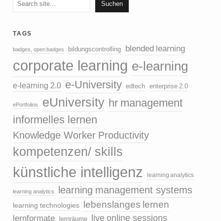
Suchen
tags
blended learning
bildungscontrolling
badges, open badges
corporate learning
e-learning
e-University
e-learning 2.0
edtech
enterprise 2.0
eUniversity
hr management
ePortfolios
informelles lernen
Knowledge Worker Productivity
kompetenzen/ skills
künstliche intelligenz
learning analytics
learning management systems
learning analytics
lebenslanges lernen
learning technologies
live online sessions
lernformate
lernräume