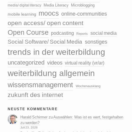
media/ digital literacy
Media Literacy
Microblogging
moocs
online-communities
mobile learning
open access/ open content
Open Course
podcasting
social media
Reports
Social Software/ Social Media
sonstiges
trends in der weiterbildung
uncategorized
videos
virtual reality (vr/ar)
weiterbildung allgemein
wissensmanagement
Wochenausklang
zukunft des internet
neuste kommentare
Harald Schirmer
zu
Auswählen: Was ist es wert, festgehalten
zu werden?
Juli 23, 2026