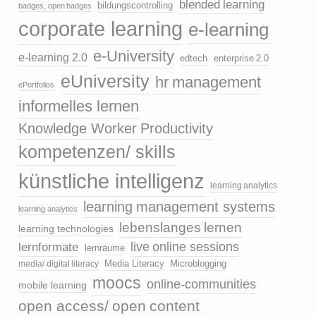
blended learning
bildungscontrolling
badges, open badges
corporate learning
e-learning
e-University
e-learning 2.0
edtech
enterprise 2.0
eUniversity
hr management
ePortfolios
informelles lernen
Knowledge Worker Productivity
kompetenzen/ skills
künstliche intelligenz
learning analytics
learning management systems
learning analytics
lebenslanges lernen
learning technologies
live online sessions
lernformate
lernräume
media/ digital literacy
Media Literacy
Microblogging
moocs
online-communities
mobile learning
open access/ open content