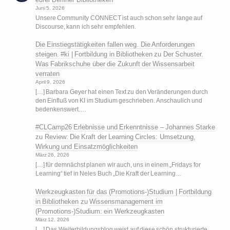
Juni 5, 2026
Unsere Community CONNECT ist auch schon sehr lange auf
Discourse, kann ich sehr empfehlen.
Die Einstiegstätigkeiten fallen weg. Die Anforderungen
steigen. #ki | Fortbildung in Bibliotheken
zu
Der Schuster.
Was Fabrikschuhe über die Zukunft der Wissensarbeit
verraten
April 9, 2026
[…] Barbara Geyer hat einen Text zu den Veränderungen durch
den Einfluß von KI im Studium geschrieben. Anschaulich und
bedenkenswert.…
#CLCamp26 Erlebnisse und Erkenntnisse – Johannes Starke
zu
Review: Die Kraft der Learning Circles: Umsetzung,
Wirkung und Einsatzmöglichkeiten
März 26, 2026
[…] für demnächst planen wir auch, uns in einem „Fridays for
Learning“ tief in Neles Buch „Die Kraft der Learning…
Werkzeugkasten für das (Promotions-)Studium | Fortbildung
in Bibliotheken
zu
Wissensmanagement im
(Promotions-)Studium: ein Werkzeugkasten
März 12, 2026
[…] Das Weiterbildungsblog weist auf diese schön strukturierte