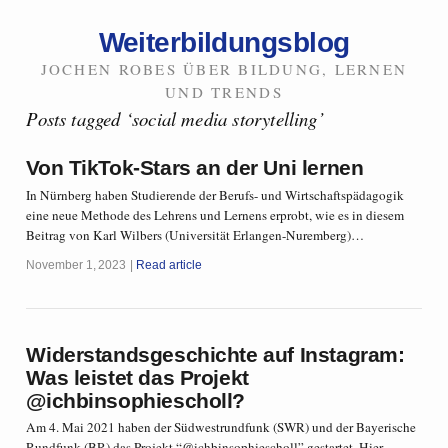
Weiterbildungsblog
JOCHEN ROBES ÜBER BILDUNG, LERNEN
UND TRENDS
Posts tagged ‘social media storytelling’
Von TikTok-Stars an der Uni lernen
In Nürnberg haben Studierende der Berufs- und Wirtschaftspädagogik
eine neue Methode des Lehrens und Lernens erprobt, wie es in diesem
Beitrag von Karl Wilbers (Universität Erlangen-Nuremberg)…
November 1, 2023
Read article
Widerstandsgeschichte auf Instagram:
Was leistet das Projekt
@ichbinsophiescholl?
Am 4. Mai 2021 haben der Südwestrundfunk (SWR) und der Bayerische
Rundfunk (BR) das Projekt “@ichbinsophiescholl” gestartet. Hier