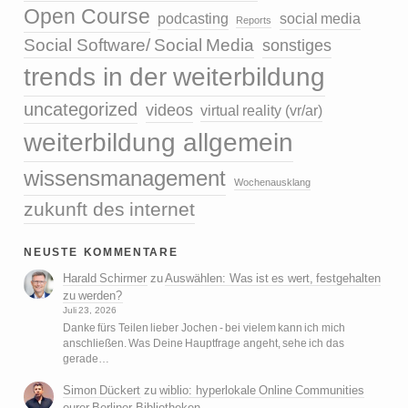
Open Course
podcasting
social media
Reports
Social Software/ Social Media
sonstiges
trends in der weiterbildung
uncategorized
videos
virtual reality (vr/ar)
weiterbildung allgemein
wissensmanagement
Wochenausklang
zukunft des internet
neuste kommentare
Harald Schirmer
zu
Auswählen: Was ist es wert, festgehalten
zu werden?
Juli 23, 2026
Danke fürs Teilen lieber Jochen - bei vielem kann ich mich
anschließen. Was Deine Hauptfrage angeht, sehe ich das
gerade…
Simon Dückert
zu
wiblio: hyperlokale Online Communities
eurer Berliner Bibliotheken