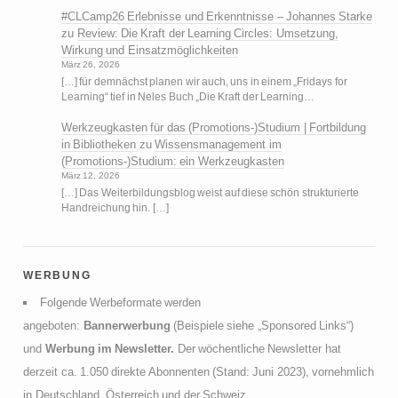
#CLCamp26 Erlebnisse und Erkenntnisse – Johannes Starke
zu
Review: Die Kraft der Learning Circles: Umsetzung,
Wirkung und Einsatzmöglichkeiten
März 26, 2026
[…] für demnächst planen wir auch, uns in einem „Fridays for
Learning“ tief in Neles Buch „Die Kraft der Learning…
Werkzeugkasten für das (Promotions-)Studium | Fortbildung
in Bibliotheken
zu
Wissensmanagement im
(Promotions-)Studium: ein Werkzeugkasten
März 12, 2026
[…] Das Weiterbildungsblog weist auf diese schön strukturierte
Handreichung hin. […]
werbung
Folgende Werbeformate werden
angeboten:
Bannerwerbung
(Beispiele siehe „Sponsored Links“)
und
Werbung im Newsletter.
Der wöchentliche Newsletter hat
derzeit ca. 1.050 direkte Abonnenten (Stand: Juni 2023), vornehmlich
in Deutschland, Österreich und der Schweiz.