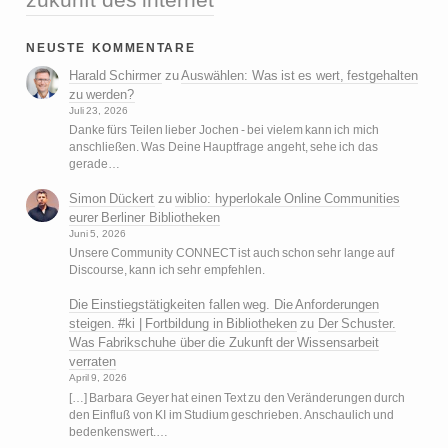
neuste kommentare
Harald Schirmer
zu
Auswählen: Was ist es wert, festgehalten
zu werden?
Juli 23, 2026
Danke fürs Teilen lieber Jochen - bei vielem kann ich mich
anschließen. Was Deine Hauptfrage angeht, sehe ich das
gerade…
Simon Dückert
zu
wiblio: hyperlokale Online Communities
eurer Berliner Bibliotheken
Juni 5, 2026
Unsere Community CONNECT ist auch schon sehr lange auf
Discourse, kann ich sehr empfehlen.
Die Einstiegstätigkeiten fallen weg. Die Anforderungen
steigen. #ki | Fortbildung in Bibliotheken
zu
Der Schuster.
Was Fabrikschuhe über die Zukunft der Wissensarbeit
verraten
April 9, 2026
[…] Barbara Geyer hat einen Text zu den Veränderungen durch
den Einfluß von KI im Studium geschrieben. Anschaulich und
bedenkenswert.…