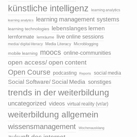
künstliche intelligenz
learning analytics
learning management systems
learning analytics
lebenslanges lernen
learning technologies
live online sessions
lernformate
lernräume
media/ digital literacy
Media Literacy
Microblogging
moocs
online-communities
mobile learning
open access/ open content
Open Course
podcasting
social media
Reports
Social Software/ Social Media
sonstiges
trends in der weiterbildung
uncategorized
videos
virtual reality (vr/ar)
weiterbildung allgemein
wissensmanagement
Wochenausklang
zukunft des internet