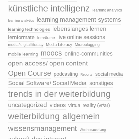
künstliche intelligenz
learning analytics
learning management systems
learning analytics
lebenslanges lernen
learning technologies
live online sessions
lernformate
lernräume
media/ digital literacy
Media Literacy
Microblogging
moocs
online-communities
mobile learning
open access/ open content
Open Course
podcasting
social media
Reports
Social Software/ Social Media
sonstiges
trends in der weiterbildung
uncategorized
videos
virtual reality (vr/ar)
weiterbildung allgemein
wissensmanagement
Wochenausklang
zukunft des internet