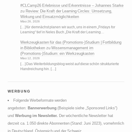
#CLCamp26 Erlebnisse und Erkenntnisse – Johannes Starke
zu
Review: Die Kraft der Learning Circles: Umsetzung,
Wirkung und Einsatzmöglichkeiten
März 26, 2026
[…] für demnächst planen wir auch, uns in einem „Fridays for
Learning“ tief in Neles Buch „Die Kraft der Learning…
Werkzeugkasten für das (Promotions-)Studium | Fortbildung
in Bibliotheken
zu
Wissensmanagement im
(Promotions-)Studium: ein Werkzeugkasten
März 12, 2026
[…] Das Weiterbildungsblog weist auf diese schön strukturierte
Handreichung hin. […]
werbung
Folgende Werbeformate werden
angeboten:
Bannerwerbung
(Beispiele siehe „Sponsored Links“)
und
Werbung im Newsletter.
Der wöchentliche Newsletter hat
derzeit ca. 1.050 direkte Abonnenten (Stand: Juni 2023), vornehmlich
in Deutschland, Österreich und der Schweiz.