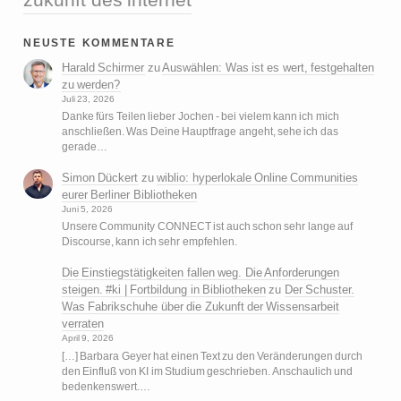
neuste kommentare
Harald Schirmer
zu
Auswählen: Was ist es wert, festgehalten
zu werden?
Juli 23, 2026
Danke fürs Teilen lieber Jochen - bei vielem kann ich mich
anschließen. Was Deine Hauptfrage angeht, sehe ich das
gerade…
Simon Dückert
zu
wiblio: hyperlokale Online Communities
eurer Berliner Bibliotheken
Juni 5, 2026
Unsere Community CONNECT ist auch schon sehr lange auf
Discourse, kann ich sehr empfehlen.
Die Einstiegstätigkeiten fallen weg. Die Anforderungen
steigen. #ki | Fortbildung in Bibliotheken
zu
Der Schuster.
Was Fabrikschuhe über die Zukunft der Wissensarbeit
verraten
April 9, 2026
[…] Barbara Geyer hat einen Text zu den Veränderungen durch
den Einfluß von KI im Studium geschrieben. Anschaulich und
bedenkenswert.…