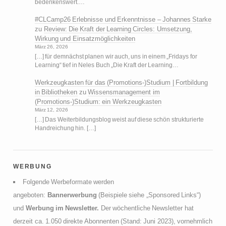
bedenkenswert.…
#CLCamp26 Erlebnisse und Erkenntnisse – Johannes Starke
zu
Review: Die Kraft der Learning Circles: Umsetzung,
Wirkung und Einsatzmöglichkeiten
März 26, 2026
[…] für demnächst planen wir auch, uns in einem „Fridays for
Learning“ tief in Neles Buch „Die Kraft der Learning…
Werkzeugkasten für das (Promotions-)Studium | Fortbildung
in Bibliotheken
zu
Wissensmanagement im
(Promotions-)Studium: ein Werkzeugkasten
März 12, 2026
[…] Das Weiterbildungsblog weist auf diese schön strukturierte
Handreichung hin. […]
werbung
Folgende Werbeformate werden
angeboten:
Bannerwerbung
(Beispiele siehe „Sponsored Links“)
und
Werbung im Newsletter.
Der wöchentliche Newsletter hat
derzeit ca. 1.050 direkte Abonnenten (Stand: Juni 2023), vornehmlich