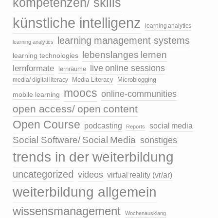
kompetenzen/ skills
künstliche intelligenz
learning analytics
learning management systems
learning analytics
lebenslanges lernen
learning technologies
live online sessions
lernformate
lernräume
media/ digital literacy
Media Literacy
Microblogging
moocs
online-communities
mobile learning
open access/ open content
Open Course
podcasting
social media
Reports
Social Software/ Social Media
sonstiges
trends in der weiterbildung
uncategorized
videos
virtual reality (vr/ar)
weiterbildung allgemein
wissensmanagement
Wochenausklang