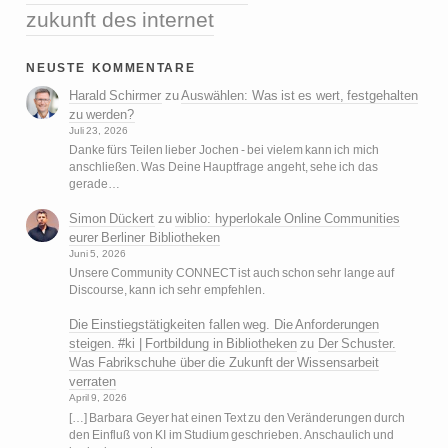
zukunft des internet
neuste kommentare
Harald Schirmer
zu
Auswählen: Was ist es wert, festgehalten
zu werden?
Juli 23, 2026
Danke fürs Teilen lieber Jochen - bei vielem kann ich mich
anschließen. Was Deine Hauptfrage angeht, sehe ich das
gerade…
Simon Dückert
zu
wiblio: hyperlokale Online Communities
eurer Berliner Bibliotheken
Juni 5, 2026
Unsere Community CONNECT ist auch schon sehr lange auf
Discourse, kann ich sehr empfehlen.
Die Einstiegstätigkeiten fallen weg. Die Anforderungen
steigen. #ki | Fortbildung in Bibliotheken
zu
Der Schuster.
Was Fabrikschuhe über die Zukunft der Wissensarbeit
verraten
April 9, 2026
[…] Barbara Geyer hat einen Text zu den Veränderungen durch
den Einfluß von KI im Studium geschrieben. Anschaulich und