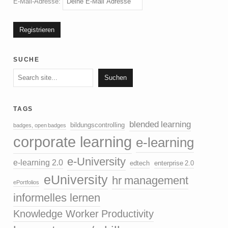
E-Mail-Adresse:
suche
Suchen
Suchen
tags
blended learning
bildungscontrolling
badges, open badges
corporate learning
e-learning
e-University
e-learning 2.0
edtech
enterprise 2.0
eUniversity
hr management
ePortfolios
informelles lernen
Knowledge Worker Productivity