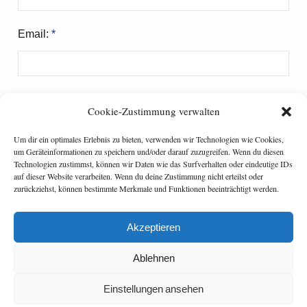
Email:
*
Website:
Cookie-Zustimmung verwalten
Um dir ein optimales Erlebnis zu bieten, verwenden wir Technologien wie Cookies,
um Geräteinformationen zu speichern und/oder darauf zuzugreifen. Wenn du diesen
Technologien zustimmst, können wir Daten wie das Surfverhalten oder eindeutige IDs
Meinen Namen, meine E-Mail-Adresse und meine
auf dieser Website verarbeiten. Wenn du deine Zustimmung nicht erteilst oder
Website in diesem Browser für die nächste
zurückziehst, können bestimmte Merkmale und Funktionen beeinträchtigt werden.
Kommentierung speichern.
Akzeptieren
Ablehnen
Einstellungen ansehen
Watson theme
by
The Theme Foundry