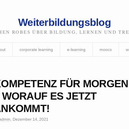
Weiterbildungsblog
HEN ROBES ÜBER BILDUNG, LERNEN UND TR
out
corporate learning
e-learning
moocs
w
KOMPETENZ FÜR MORGEN
 WORAUF ES JETZT
ANKOMMT!
admin
,
Dezember 14, 2021