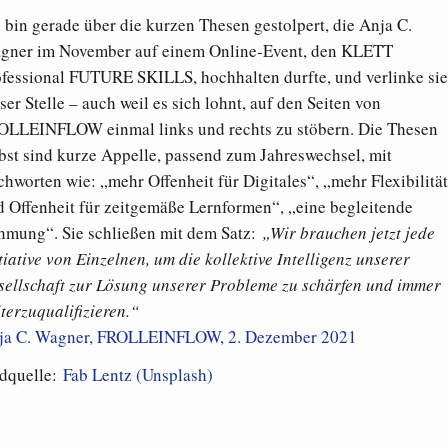
 bin gerade über die kurzen Thesen gestolpert, die Anja C.
gner im November auf einem Online-Event, den KLETT
ofessional FUTURE SKILLS, hochhalten durfte, und verlinke sie
ser Stelle – auch weil es sich lohnt, auf den Seiten von
OLLEINFLOW einmal links und rechts zu stöbern. Die Thesen
bst sind kurze Appelle, passend zum Jahreswechsel, mit
chworten wie: „mehr Offenheit für Digitales“, „mehr Flexibilität
d Offenheit für zeitgemäße Lernformen“, „eine begleitende
hmung“. Sie schließen mit dem Satz:
„Wir brauchen jetzt jede
tiative von Einzelnen, um die kollektive Intelligenz unserer
sellschaft zur Lösung unserer Probleme zu schärfen und immer
terzuqualifizieren.“
ja C. Wagner, FROLLEINFLOW, 2. Dezember 2021
ldquelle:
Fab Lentz (Unsplash)