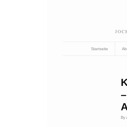
JOC
Startseite
Ab
–
By