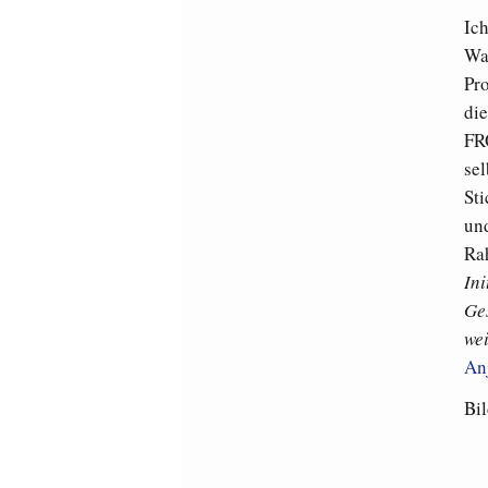
Ich
Wa
Pr
die
FR
sel
Sti
un
Ra
Ini
Ge
wei
An
Bi