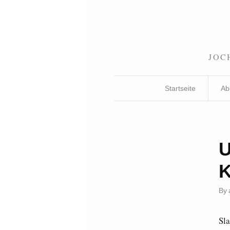
JOC
Startseite
Ab
U
K
By
Sla