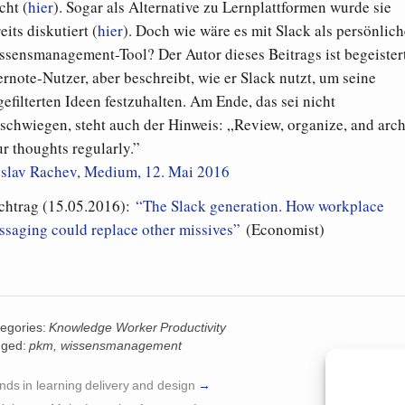
cht (
hier
). Sogar als Alternative zu Lernplattformen wurde sie
eits diskutiert (
hier
). Doch wie wäre es mit Slack als persönlich
ssensmanagement-Tool? Der Autor dieses Beitrags ist begeister
rnote-Nutzer, aber beschreibt, wie er Slack nutzt, um seine
efilterten Ideen festzuhalten. Am Ende, das sei nicht
schwiegen, steht auch der Hinweis: „Review, organize, and arc
r thoughts regularly.”
eslav Rachev, Medium, 12. Mai 2016
chtrag (15.05.2016):
“The Slack generation. How workplace
ssaging could replace other missives”
(Economist)
egories:
Knowledge Worker Productivity
gged:
pkm
,
wissensmanagement
nds in learning delivery and design