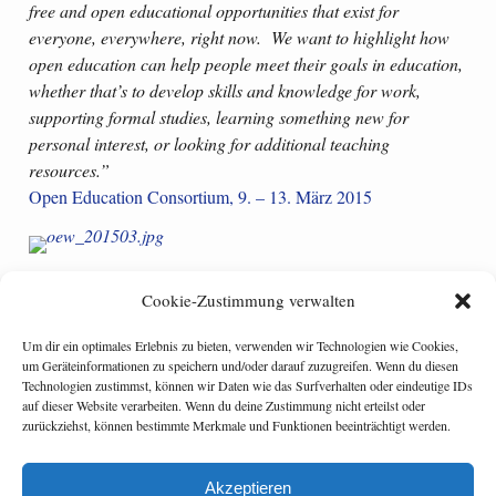
free and open educational opportunities that exist for
everyone, everywhere, right now. We want to highlight how
open education can help people meet their goals in education,
whether that’s to develop skills and knowledge for work,
supporting formal studies, learning something new for
personal interest, or looking for additional teaching
resources.”
Open Education Consortium, 9. – 13. März 2015
Cookie-Zustimmung verwalten
Um dir ein optimales Erlebnis zu bieten, verwenden wir Technologien wie Cookies,
Categories:
open access/ open content
um Geräteinformationen zu speichern und/oder darauf zuzugreifen. Wenn du diesen
Tagged:
oer
,
open education
Technologien zustimmst, können wir Daten wie das Surfverhalten oder eindeutige IDs
auf dieser Website verarbeiten. Wenn du deine Zustimmung nicht erteilst oder
The log-on degree
zurückziehst, können bestimmte Merkmale und Funktionen beeinträchtigt werden.
Innovationen in der Hochschulbildung. Massive Open Online
Courses an den deutschen Hochschulen
Akzeptieren