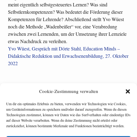
meint eigentlich selbstgesteuertes Lernen? Was sind
Selbstlernkompetenzen? Was bedeutet die Förderung dieser
Kompetenzen für Lehrende? Abschließend stellt Yvo Wüest
noch die Methode „Wadenbeißer“ vor, eine Verabredung
zwischen zwei Lernenden, um der Umsetzung ihrer Lernziele
etwas Nachdruck zu verleihen.
Yvo Wüest, Gespräch mit Dörte Stahl, Education Minds –
Didaktische Reduktion und Erwachsenenbildung, 27. Oktober
2022
Cookie-Zustimmung verwalten
Categories:
weiterbildung allgemein
Tagged:
lernbegleiter
,
selbstgesteuertes lernen
,
Um dir ein optimales Erlebnis zu bieten, verwenden wir Technologien wie Cookies,
selbstlernkompetenzen
um Geräteinformationen zu speichern und/oder darauf zuzugreifen. Wenn du diesen
Technologien zustimmst, können wir Daten wie das Surfverhalten oder eindeutige IDs
Lernerfahrungen aus der Krise bei der Lufthansa mit Martina Ahnert
auf dieser Website verarbeiten. Wenn du deine Zustimmung nicht erteilst oder
und Hans-Jürgen Klement
zurückziehst, können bestimmte Merkmale und Funktionen beeinträchtigt werden.
#MeinZiel 22: Selbstgesteuertes Lernen ist nichts für uns