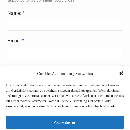
rss
Subscribe to this comment feed via
Name:
*
Email:
*
Website:
Cookie-Zustimmung verwalten
Um dir ein optimales Erlebnis zu bieten, verwenden wir Technologien wie Cookies,
um Geräteinformationen zu speichern und/oder darauf zuzugreifen. Wenn du diesen
Technologien zustimmst, können wir Daten wie das Surfverhalten oder eindeutige IDs
Meinen Namen, meine E-Mail-Adresse und meine
auf dieser Website verarbeiten. Wenn du deine Zustimmung nicht erteilst oder
Website in diesem Browser für die nächste
zurückziehst, können bestimmte Merkmale und Funktionen beeinträchtigt werden.
Kommentierung speichern.
Akzeptieren