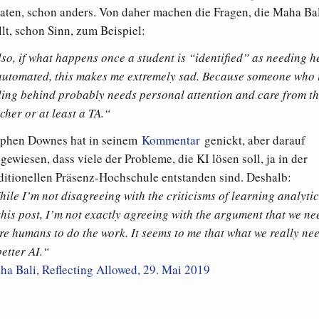
aaten, schon anders. Von daher machen die Fragen, die Maha Ba
llt, schon Sinn, zum Beispiel:
so, if what happens once a student is “identified” as needing h
 automated, this makes me extremely sad. Because someone who 
ling behind probably needs personal attention and care from t
cher or at least a TA.“
ephen Downes hat in seinem
Kommentar
genickt, aber darauf
gewiesen, dass viele der Probleme, die KI lösen soll, ja in der
ditionellen Präsenz-Hochschule entstanden sind. Deshalb:
ile I’m not disagreeing with the criticisms of learning analytic
this post, I’m not exactly agreeing with the argument that we ne
e humans to do the work. It seems to me that what we really ne
better AI.“
ha Bali, Reflecting Allowed, 29. Mai 2019