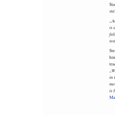
St
ste
„Al
is
fal
tea
St
hin
tra
„Wh
in 
mor
is 
Ma