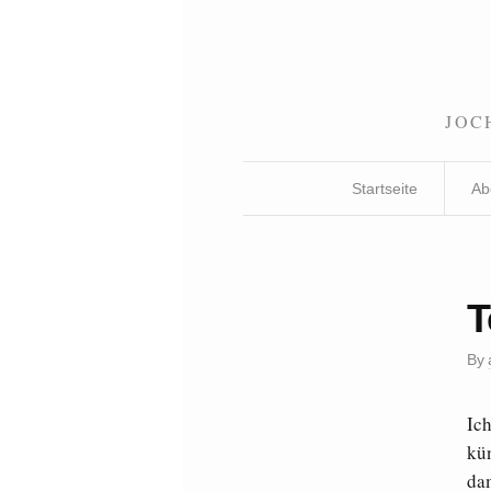
JOC
Startseite
Ab
T
By
Ic
kü
dam