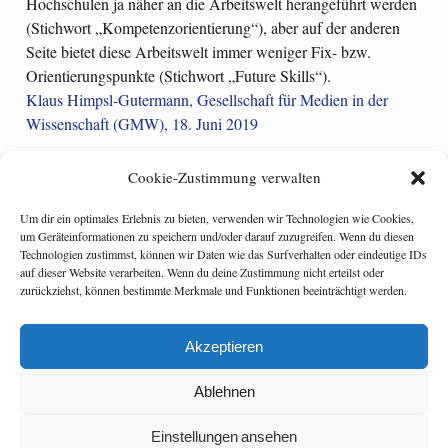
Hochschulen ja näher an die Arbeitswelt herangeführt werden
(Stichwort „Kompetenzorientierung“), aber auf der anderen
Seite bietet diese Arbeitswelt immer weniger Fix- bzw.
Orientierungspunkte (Stichwort „Future Skills“).
Klaus Himpsl-Gutermann, Gesellschaft für Medien in der
Wissenschaft (GMW), 18. Juni 2019
Cookie-Zustimmung verwalten
Um dir ein optimales Erlebnis zu bieten, verwenden wir Technologien wie Cookies,
Categories:
e-learning
,
eUniversity
um Geräteinformationen zu speichern und/oder darauf zuzugreifen. Wenn du diesen
Tagged:
Blended Learning
,
didaktik
,
flipped classroom
Technologien zustimmst, können wir Daten wie das Surfverhalten oder eindeutige IDs
auf dieser Website verarbeiten. Wenn du deine Zustimmung nicht erteilst oder
Google Beefs up Classroom, Begins Certifying Students
zurückziehst, können bestimmte Merkmale und Funktionen beeinträchtigt werden.
Coursera’s Monetization Journey: From 0 to $100+ Million in
Revenue
Akzeptieren
Ablehnen
Einstellungen ansehen