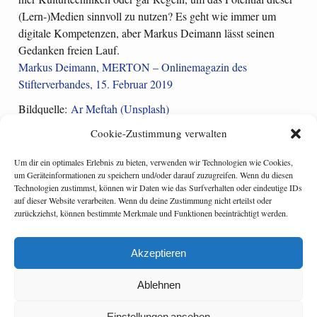
(Lern-)Medien sinnvoll zu nutzen? Es geht wie immer um
digitale Kompetenzen, aber Markus Deimann lässt seinen
Gedanken freien Lauf.
Markus Deimann, MERTON – Onlinemagazin des
Stifterverbandes, 15. Februar 2019
Bildquelle:
Ar Meftah (Unsplash)
Cookie-Zustimmung verwalten
Um dir ein optimales Erlebnis zu bieten, verwenden wir Technologien wie Cookies,
um Geräteinformationen zu speichern und/oder darauf zuzugreifen. Wenn du diesen
Categories:
media/ digital literacy
Technologien zustimmst, können wir Daten wie das Surfverhalten oder eindeutige IDs
Tagged:
data literacy
,
Media Literacy
auf dieser Website verarbeiten. Wenn du deine Zustimmung nicht erteilst oder
zurückziehst, können bestimmte Merkmale und Funktionen beeinträchtigt werden.
Deutschland: Wenn Roboter unterrichten
Experten: Digitales Lernen schon fest im Alltag verankert
Akzeptieren
Ablehnen
Einstellungen ansehen