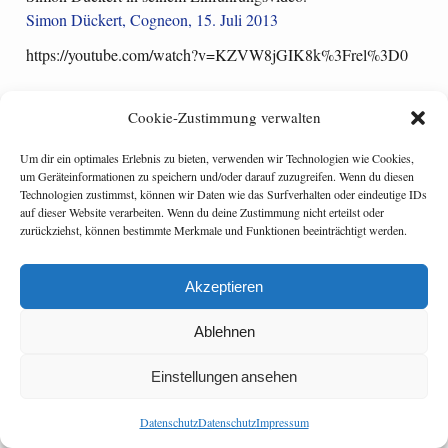
Simon Dückert, Cogneon, 15. Juli 2013
https://youtube.com/watch?v=KZVW8jGIK8k%3Frel%3D0
Cookie-Zustimmung verwalten
Categories:
hr management
,
Open Course
Um dir ein optimales Erlebnis zu bieten, verwenden wir Technologien wie Cookies,
um Geräteinformationen zu speichern und/oder darauf zuzugreifen. Wenn du diesen
Tagged:
moocs
Technologien zustimmst, können wir Daten wie das Surfverhalten oder eindeutige IDs
auf dieser Website verarbeiten. Wenn du deine Zustimmung nicht erteilst oder
Vom E-Learning zum Mobile Learning – wie Smartphones und Tablet
zurückziehst, können bestimmte Merkmale und Funktionen beeinträchtigt werden.
PCs Lernen und Arbeit verbinden
Merging #mLearning with #MOOC is a good idea
Akzeptieren
Ablehnen
Einstellungen ansehen
Watson theme
by
The Theme Foundry
Datenschutz
Datenschutz
Impressum