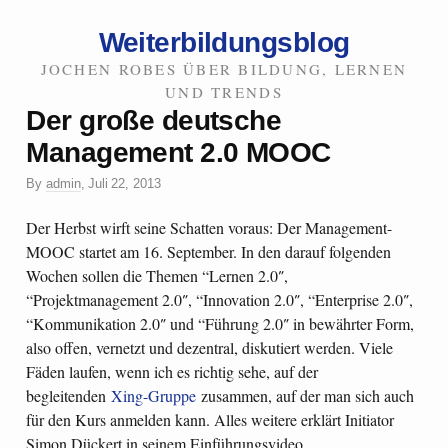
Weiterbildungsblog
JOCHEN ROBES ÜBER BILDUNG, LERNEN
UND TRENDS
Der große deutsche
Management 2.0 MOOC
By
admin
,
Juli 22, 2013
Der Herbst wirft seine Schatten voraus: Der Management-
MOOC startet am 16. September. In den darauf folgenden
Wochen sollen die Themen “Lernen 2.0″,
“Projektmanagement 2.0″, “Innovation 2.0″, “Enterprise 2.0″,
“Kommunikation 2.0″ und “Führung 2.0″ in bewährter Form,
also offen, vernetzt und dezentral, diskutiert werden. Viele
Fäden laufen, wenn ich es richtig sehe, auf der
begleitenden
Xing-Gruppe
zusammen, auf der man sich auch
für den Kurs anmelden kann. Alles weitere erklärt Initiator
Simon Dückert in seinem Einführungsvideo.