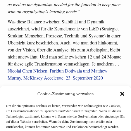
as well as the dynamism needed for the function to keep pace
with an organization’s learning needs.“
Was diese Balance zwischen Stabilität und Dynamik
auszeichnet, wird für die Kernelemente von L&D (Strategie,
Struktur, Menschen, Prozesse, Technik und Systeme) in einer
Übersicht kurz beschrieben. Auch, wie man dort hinkommt,
von der Vision, über die Analyse, bis zum Arbeitsplan, bleibt
nicht unerwähnt. Und man sollte zwischen 12 und 24 Monate
für diese agile Transformation veranschlagen. Je nachdem …
Nicolai Chen Nielsen, Faridun Dotiwala und Matthew
Murray, McKinsey Accelerate, 23. September 2020
Cookie-Zustimmung verwalten
Um dir ein optimales Erlebnis zu bieten, verwenden wir Technologien wie Cookies,
Categories:
corporate learning
,
hr management
um Geräteinformationen zu speichern und/oder darauf zuzugreifen. Wenn du diesen
Tagged:
agile
,
l&d
Technologien zustimmst, können wir Daten wie das Surfverhalten oder eindeutige IDs
auf dieser Website verarbeiten. Wenn du deine Zustimmung nicht erteilst oder
Disruption und lernende Organisation – 7. scil Trend- & Community
zurückziehst, können bestimmte Merkmale und Funktionen beeinträchtigt werden.
Day 2020