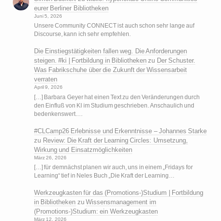
eurer Berliner Bibliotheken
Juni 5, 2026
Unsere Community CONNECT ist auch schon sehr lange auf
Discourse, kann ich sehr empfehlen.
Die Einstiegstätigkeiten fallen weg. Die Anforderungen
steigen. #ki | Fortbildung in Bibliotheken
zu
Der Schuster.
Was Fabrikschuhe über die Zukunft der Wissensarbeit
verraten
April 9, 2026
[…] Barbara Geyer hat einen Text zu den Veränderungen durch
den Einfluß von KI im Studium geschrieben. Anschaulich und
bedenkenswert.…
#CLCamp26 Erlebnisse und Erkenntnisse – Johannes Starke
zu
Review: Die Kraft der Learning Circles: Umsetzung,
Wirkung und Einsatzmöglichkeiten
März 26, 2026
[…] für demnächst planen wir auch, uns in einem „Fridays for
Learning“ tief in Neles Buch „Die Kraft der Learning…
Werkzeugkasten für das (Promotions-)Studium | Fortbildung
in Bibliotheken
zu
Wissensmanagement im
(Promotions-)Studium: ein Werkzeugkasten
März 12, 2026