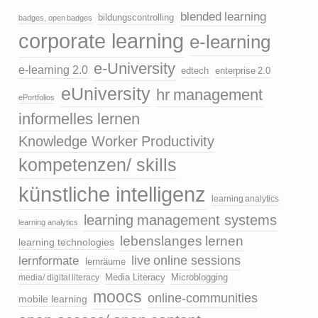
blended learning
bildungscontrolling
badges, open badges
corporate learning
e-learning
e-University
e-learning 2.0
edtech
enterprise 2.0
eUniversity
hr management
ePortfolios
informelles lernen
Knowledge Worker Productivity
kompetenzen/ skills
künstliche intelligenz
learning analytics
learning management systems
learning analytics
lebenslanges lernen
learning technologies
live online sessions
lernformate
lernräume
media/ digital literacy
Media Literacy
Microblogging
moocs
online-communities
mobile learning