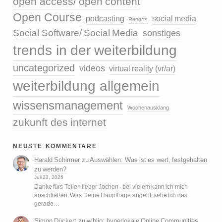
open access/ open content
Open Course
podcasting
social media
Reports
Social Software/ Social Media
sonstiges
trends in der weiterbildung
uncategorized
videos
virtual reality (vr/ar)
weiterbildung allgemein
wissensmanagement
Wochenausklang
zukunft des internet
neuste kommentare
Harald Schirmer
zu
Auswählen: Was ist es wert, festgehalten
zu werden?
Juli 23, 2026
Danke fürs Teilen lieber Jochen - bei vielem kann ich mich
anschließen. Was Deine Hauptfrage angeht, sehe ich das
gerade…
Simon Dückert
zu
wiblio: hyperlokale Online Communities